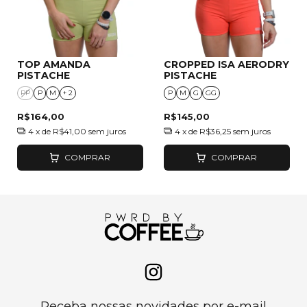
TOP AMANDA
CROPPED ISA AERODRY
PISTACHE
PISTACHE
PP
P
M
+ 2
P
M
G
GG
R$164,00
R$145,00
4
x de
R$41,00
sem juros
4
x de
R$36,25
sem juros
COMPRAR
COMPRAR
Receba nossas novidades por e-mail