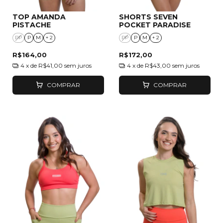
TOP AMANDA
SHORTS SEVEN
PISTACHE
POCKET PARADISE
PP
P
M
+ 2
PP
P
M
+ 2
R$164,00
R$172,00
4
x de
R$41,00
sem juros
4
x de
R$43,00
sem juros
COMPRAR
COMPRAR