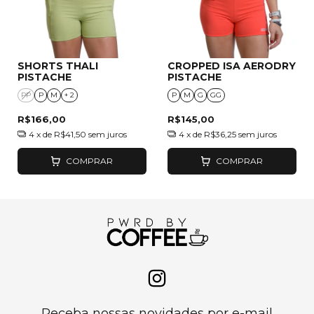
SHORTS THALI
CROPPED ISA AERODRY
PISTACHE
PISTACHE
PP
P
M
+ 2
P
M
G
GG
R$166,00
R$145,00
4
x de
R$41,50
sem juros
4
x de
R$36,25
sem juros
COMPRAR
COMPRAR
Receba nossas novidades por e-mail