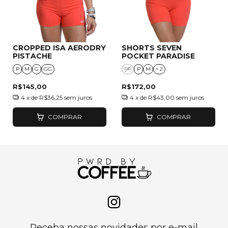
CROPPED ISA AERODRY
SHORTS SEVEN
PISTACHE
POCKET PARADISE
P
M
G
GG
PP
P
M
+ 2
R$145,00
R$172,00
4
x de
R$36,25
sem juros
4
x de
R$43,00
sem juros
COMPRAR
COMPRAR
Receba nossas novidades por e-mail