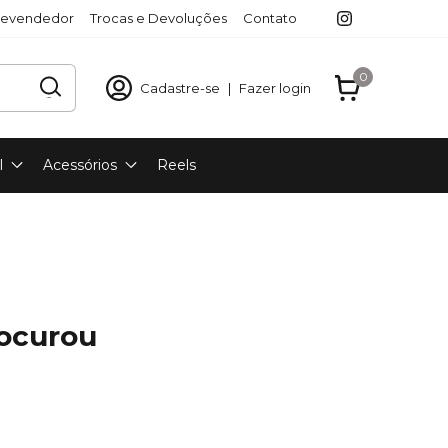
revendedor
Trocas e Devoluções
Contato
0
Cadastre-se
|
Fazer login
l
Acessórios
Reels
rocurou