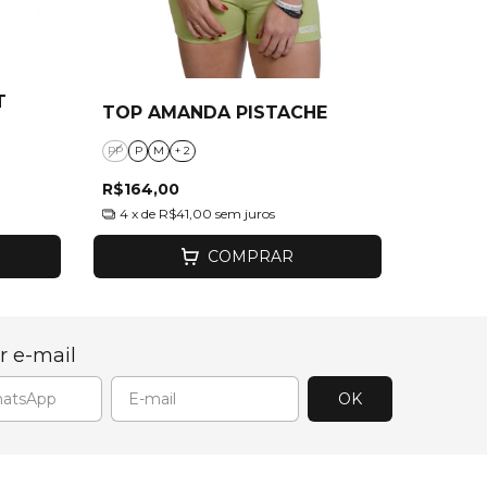
T
TOP AMANDA PISTACHE
PP
P
M
+ 2
R$164,00
4
x de
R$41,00
sem juros
COMPRAR
r e-mail