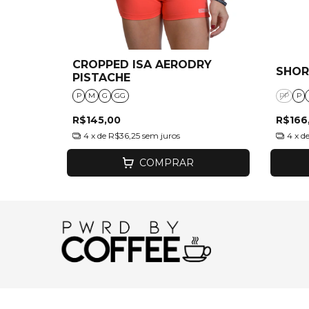
CROPPED ISA AERODRY
SHOR
PISTACHE
P
M
G
GG
PP
P
R$145,00
R$166
4
x de
R$36,25
sem juros
4
x d
COMPRAR