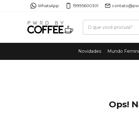
WhatsApp
19995600301
contato@pwr
Novidades
Mundo Femin
Ops! N