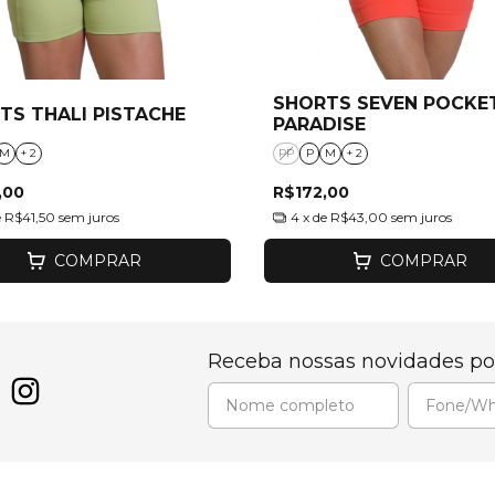
SHORTS SEVEN POCKE
TS THALI PISTACHE
PARADISE
M
+ 2
PP
P
M
+ 2
,00
R$172,00
e
R$41,50
sem juros
4
x de
R$43,00
sem juros
COMPRAR
COMPRAR
Receba nossas novidades po