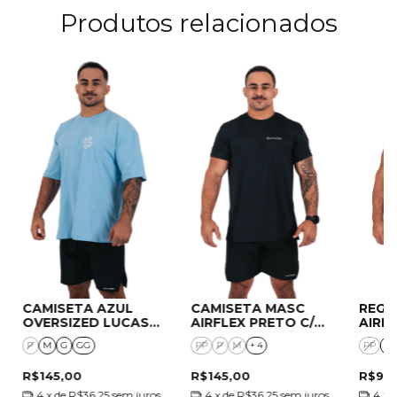
Produtos relacionados
CAMISETA AZUL
CAMISETA MASC
REGA
OVERSIZED LUCAS
AIRFLEX PRETO C/
AIRF
DA ROSA
ASSINATURA PRATA
PRAT
P
M
G
GG
PP
P
M
+ 4
PP
P
R$145,00
R$145,00
R$94
4
x de
R$36,25
sem juros
4
x de
R$36,25
sem juros
4
x 