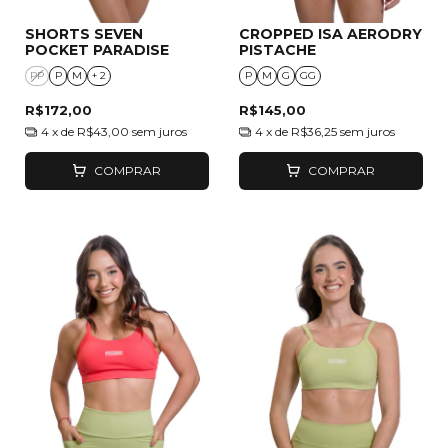
SHORTS SEVEN
CROPPED ISA AERODRY
POCKET PARADISE
PISTACHE
PP
P
M
+ 2
P
M
G
GG
R$172,00
R$145,00
4
x de
R$43,00
sem juros
4
x de
R$36,25
sem juros
COMPRAR
COMPRAR