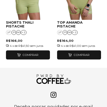
SHORTS THALI
TOP AMANDA
PISTACHE
PISTACHE
PP
P
M
+ 2
PP
P
M
+ 2
R$166,00
R$164,00
4
x de
R$41,50
sem juros
4
x de
R$41,00
sem juros
COMPRAR
COMPRAR
Receba nossas novidades por e-mail