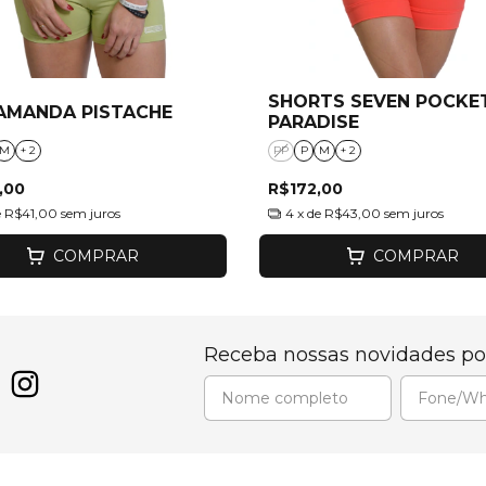
SHORTS SEVEN POCKE
AMANDA PISTACHE
PARADISE
M
+ 2
PP
P
M
+ 2
,00
R$172,00
e
R$41,00
sem juros
4
x de
R$43,00
sem juros
COMPRAR
COMPRAR
Receba nossas novidades po