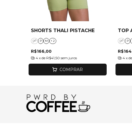
SHORTS THALI PISTACHE
TOP 
PP
P
M
+ 2
PP
P
R$166,00
R$164
4
x de
R$41,50
sem juros
4
x d
COMPRAR