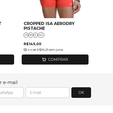
T
CROPPED ISA AERODRY
PISTACHE
P
M
G
GG
R$145,00
4
x de
R$36,25
sem juros
COMPRAR
r e-mail