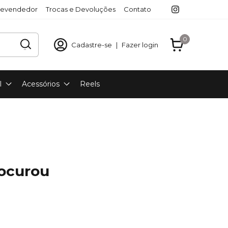
revendedor
Trocas e Devoluções
Contato
0
Cadastre-se
|
Fazer login
l
Acessórios
Reels
rocurou