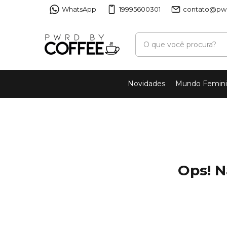
WhatsApp
19995600301
contato@pwr
Novidades
Mundo Femin
Ops! N