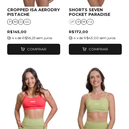
CROPPED ISA AERODRY
SHORTS SEVEN
PISTACHE
POCKET PARADISE
P
M
G
GG
PP
P
M
+ 2
R$145,00
R$172,00
4
x de
R$36,25
sem juros
4
x de
R$43,00
sem juros
COMPRAR
COMPRAR