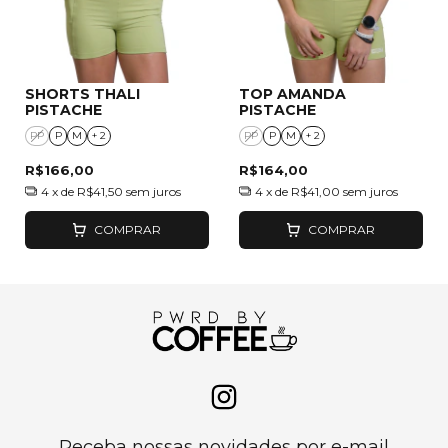
SHORTS THALI
TOP AMANDA
PISTACHE
PISTACHE
PP
P
M
+ 2
PP
P
M
+ 2
R$166,00
R$164,00
4
x de
R$41,50
sem juros
4
x de
R$41,00
sem juros
COMPRAR
COMPRAR
Receba nossas novidades por e-mail